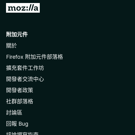
前
往
M
o
附加元件
z
關於
i
l
Firefox 附加元件部落格
l
擴充套件工作坊
a
開發者交流中心
官
網
開發者政策
社群部落格
討論區
回報 Bug
評論撰寫指南