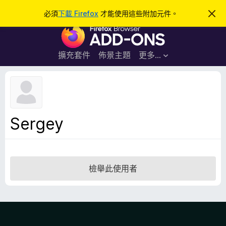
搜
登入
必須
下載 Firefox
才能使用這些附加元件。
忽
略
尋
F
此
通
i
知
r
擴充套件
佈景主題
更多…
e
f
o
x
瀏
Sergey
覽
器
附
加
檢舉此使用者
元
件