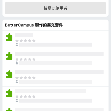
4
檢舉此使用者
.
7
分
BetterCampus 製作的擴充套件
，
滿
分
5
目
分
前
沒
有
目
評
前
分
沒
有
目
評
前
分
沒
有
目
評
前
分
沒