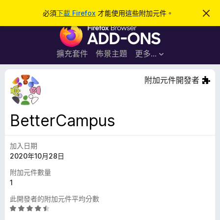
搜
登入
必須
下載 Firefox
才能使用這些附加元件。
忽
略
尋
F
此
通
i
知
r
擴充套件
佈景主題
更多…
e
f
附加元件開發者
o
x
瀏
BetterCampus
覽
器
加入日期
附
2020年10月28日
加
元
附加元件數量
件
1
此開發者的附加元件平均分數
評
價