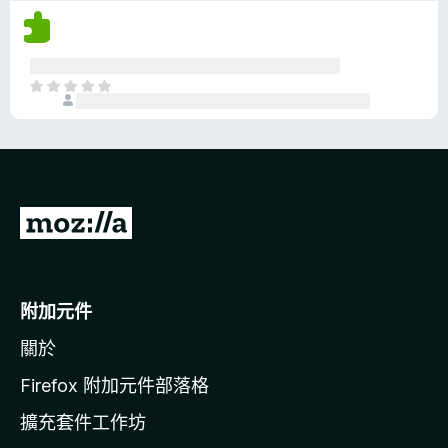
沒
有
評
分
目
前
沒
有
評
分
前
往
M
o
附加元件
z
關於
i
l
Firefox 附加元件部落格
l
擴充套件工作坊
a