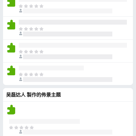
有
目
評
前
分
沒
有
目
評
前
分
沒
有
目
評
前
分
沒
有
目
評
前
分
沒
吴磊达人 製作的佈景主題
有
評
分
目
前