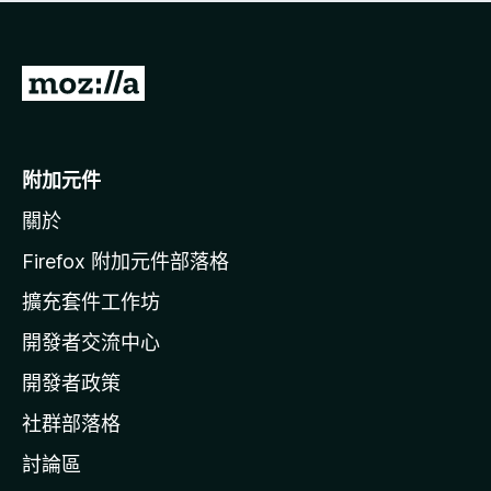
有
評
分
前
往
M
o
附加元件
z
關於
i
l
Firefox 附加元件部落格
l
擴充套件工作坊
a
開發者交流中心
官
網
開發者政策
社群部落格
討論區