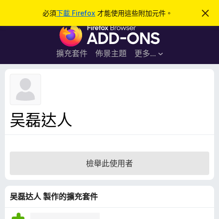
搜
登入
必須
下載 Firefox
才能使用這些附加元件。
忽
略
尋
F
此
通
i
知
r
擴充套件
佈景主題
更多…
e
f
o
x
瀏
吴磊达人
覽
器
附
加
檢舉此使用者
元
件
吴磊达人 製作的擴充套件