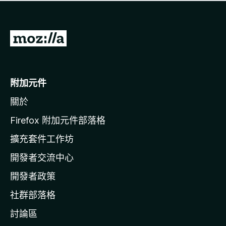
有
評
分
前
往
M
o
附加元件
z
關於
i
l
Firefox 附加元件部落格
l
擴充套件工作坊
a
開發者交流中心
官
網
開發者政策
社群部落格
討論區