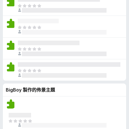
有
目
評
前
分
沒
有
目
評
前
分
沒
有
目
評
前
分
沒
有
目
評
前
分
沒
BigBoy 製作的佈景主題
有
評
分
目
前