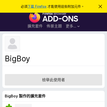
搜
登入
必須
下載 Firefox
才能使用這些附加元件。
忽
略
尋
F
此
通
i
知
r
擴充套件
佈景主題
更多…
e
f
o
x
瀏
BigBoy
覽
器
附
加
檢舉此使用者
元
件
BigBoy 製作的擴充套件