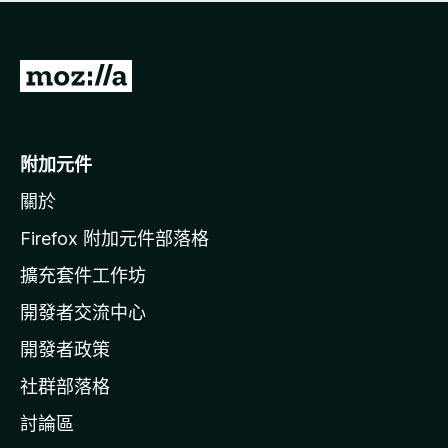
有
評
分
前
往
M
o
附加元件
z
關於
i
l
Firefox 附加元件部落格
l
擴充套件工作坊
a
開發者交流中心
官
網
開發者政策
社群部落格
討論區