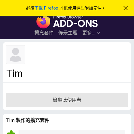
搜
登入
必須
下載 Firefox
才能使用這些附加元件。
忽
略
尋
F
此
通
i
知
r
擴充套件
佈景主題
更多…
e
f
o
x
瀏
Tim
覽
器
附
加
檢舉此使用者
元
件
Tim 製作的擴充套件