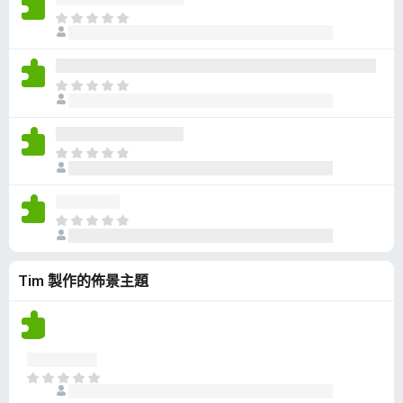
有
目
評
前
分
沒
有
目
評
前
分
沒
有
目
評
前
分
沒
有
目
評
前
分
沒
Tim 製作的佈景主題
有
評
分
目
前