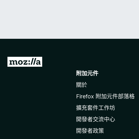
前
往
附加元件
M
關於
o
z
Firefox 附加元件部落格
i
擴充套件工作坊
l
l
開發者交流中心
a
開發者政策
官