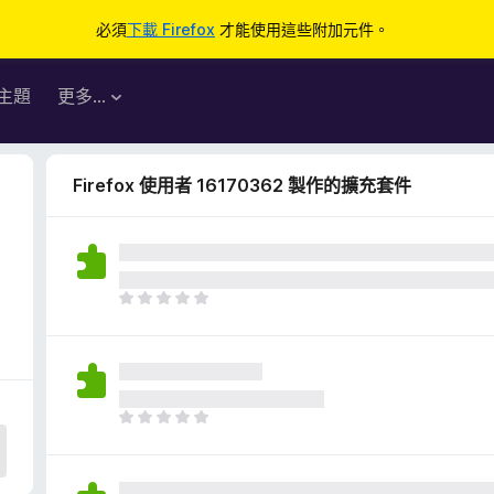
必須
下載 Firefox
才能使用這些附加元件。
主題
更多…
Firefox 使用者 16170362 製作的擴充套件
目
前
沒
有
評
分
目
前
沒
有