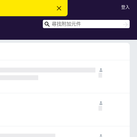
登入
忽
略
此
搜
通
搜
知
尋
尋