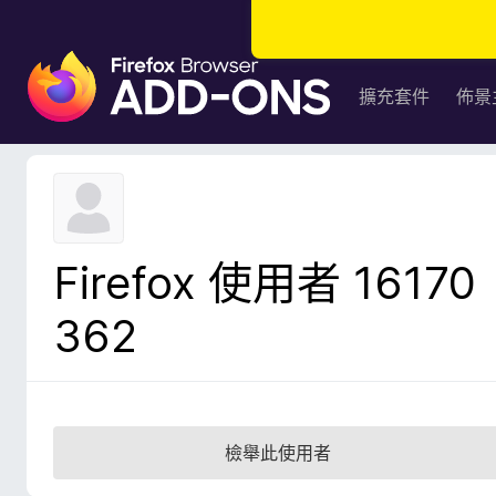
F
i
擴充套件
佈景
r
e
f
o
x
瀏
Firefox 使用者 16170
覽
器
362
附
加
元
件
檢舉此使用者