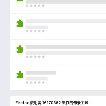
評
分
目
前
沒
有
評
分
目
前
沒
有
評
分
目
前
沒
有
評
分
目
前
沒
有
Firefox 使用者 16170362 製作的佈景主題
評