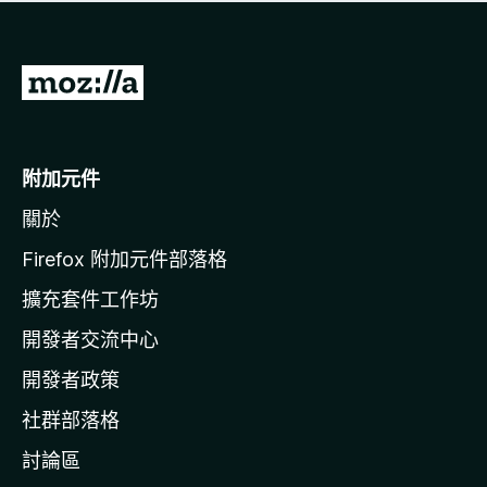
有
評
分
前
往
M
o
附加元件
z
關於
i
l
Firefox 附加元件部落格
l
擴充套件工作坊
a
開發者交流中心
官
網
開發者政策
社群部落格
討論區