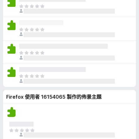
有
目
評
前
分
沒
有
目
評
前
分
沒
有
目
評
前
分
沒
有
目
評
前
分
沒
Firefox 使用者 16154065 製作的佈景主題
有
評
分
目
前