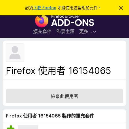
搜
登入
必須
下載 Firefox
才能使用這些附加元件。
忽
略
尋
F
此
通
i
知
r
擴充套件
佈景主題
更多…
e
f
o
x
瀏
Firefox 使用者 16154065
覽
器
附
加
檢舉此使用者
元
件
Firefox 使用者 16154065 製作的擴充套件