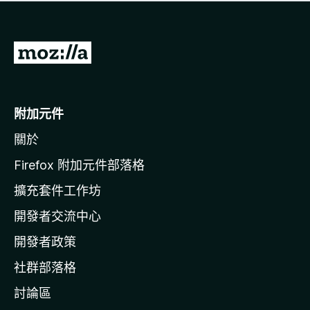
有
評
分
前
往
M
o
附加元件
z
關於
i
l
Firefox 附加元件部落格
l
擴充套件工作坊
a
開發者交流中心
官
網
開發者政策
社群部落格
討論區