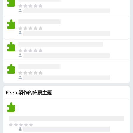
有
目
評
前
分
沒
有
目
評
前
分
沒
有
目
評
前
分
沒
有
目
評
前
分
沒
Feen 製作的佈景主題
有
評
分
目
前