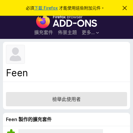
搜
登入
必須
下載 Firefox
才能使用這些附加元件。
忽
略
尋
F
此
通
i
知
r
擴充套件
佈景主題
更多…
e
f
o
x
瀏
Feen
覽
器
附
加
檢舉此使用者
元
件
Feen 製作的擴充套件