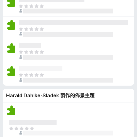
有
目
評
前
分
沒
有
目
評
前
分
沒
有
目
評
前
分
沒
有
目
評
前
分
沒
Harald Dahlke-Sladek 製作的佈景主題
有
評
分
目
前