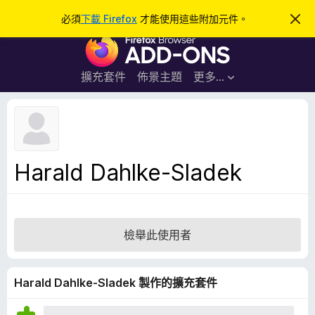
搜
登入
必須
下載 Firefox
才能使用這些附加元件。
忽
略
尋
F
此
通
i
知
r
擴充套件
佈景主題
更多…
e
f
o
x
瀏
Harald Dahlke-Sladek
覽
器
附
加
檢舉此使用者
元
件
Harald Dahlke-Sladek 製作的擴充套件