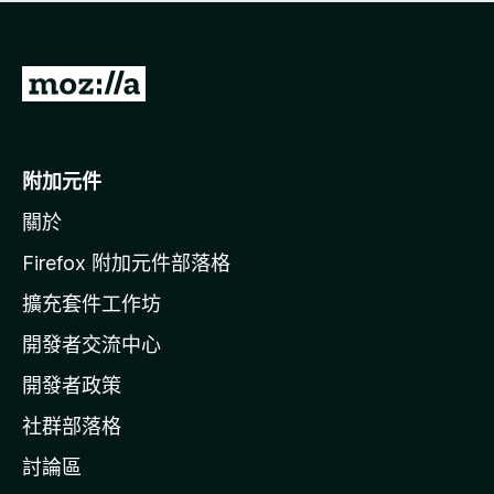
有
評
分
前
往
M
o
附加元件
z
關於
i
l
Firefox 附加元件部落格
l
擴充套件工作坊
a
開發者交流中心
官
網
開發者政策
社群部落格
討論區