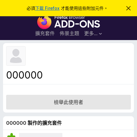
搜
登入
必須
下載 Firefox
才能使用這些附加元件。
忽
略
尋
F
此
通
i
知
r
擴充套件
佈景主題
更多…
e
f
o
x
瀏
000000
覽
器
附
加
檢舉此使用者
元
件
000000 製作的擴充套件