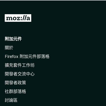
有
評
分
前
往
M
o
附加元件
z
關於
i
l
Firefox 附加元件部落格
l
擴充套件工作坊
a
開發者交流中心
官
網
開發者政策
社群部落格
討論區