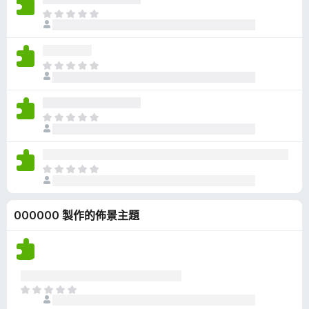
有
目
評
前
分
沒
有
目
評
前
分
沒
有
目
評
前
分
沒
有
目
評
前
分
沒
000000 製作的佈景主題
有
評
分
目
前