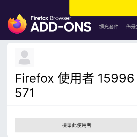
F
i
擴充套件
佈景
r
e
f
o
x
瀏
Firefox 使用者 15996
覽
器
571
附
加
元
件
檢舉此使用者