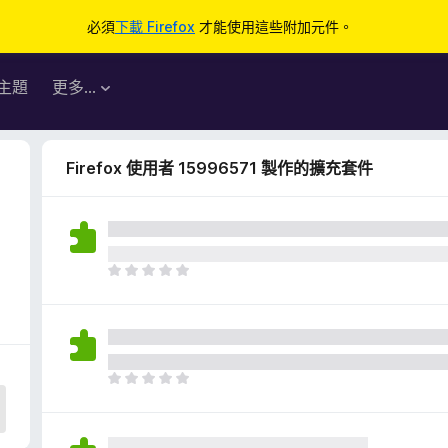
必須
下載 Firefox
才能使用這些附加元件。
主題
更多…
Firefox 使用者 15996571 製作的擴充套件
目
前
沒
有
評
分
目
前
沒
有