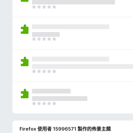
評
分
目
前
沒
有
評
分
目
前
沒
有
評
分
目
前
沒
有
評
分
目
前
沒
有
Firefox 使用者 15996571 製作的佈景主題
評