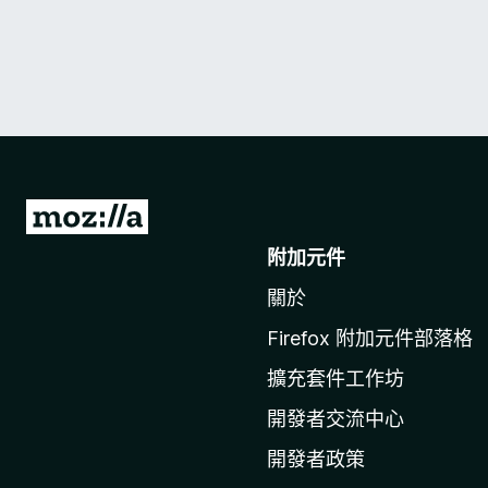
前
往
附加元件
M
關於
o
z
Firefox 附加元件部落格
i
擴充套件工作坊
l
l
開發者交流中心
a
開發者政策
官