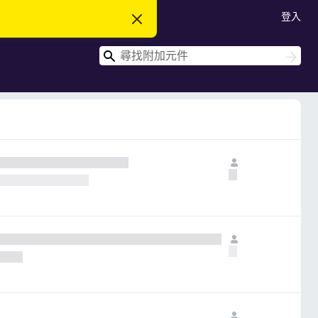
登入
忽
略
此
搜
通
搜
知
尋
尋