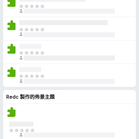
有
目
評
前
分
沒
有
目
評
前
分
沒
有
目
評
前
分
沒
有
目
評
前
分
沒
Redc 製作的佈景主題
有
評
分
目
前