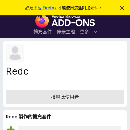
搜
登入
必須
下載 Firefox
才能使用這些附加元件。
忽
略
尋
F
此
通
i
知
r
擴充套件
佈景主題
更多…
e
f
o
x
瀏
Redc
覽
器
附
加
檢舉此使用者
元
件
Redc 製作的擴充套件