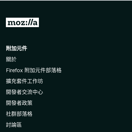
有
評
分
前
往
M
o
附加元件
z
關於
i
l
Firefox 附加元件部落格
l
擴充套件工作坊
a
開發者交流中心
官
網
開發者政策
社群部落格
討論區