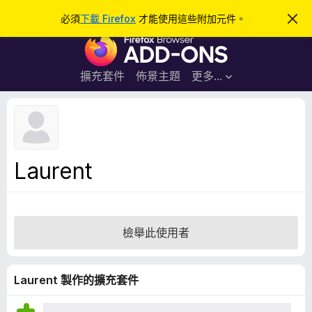
搜
登入
必須
下載 Firefox
才能使用這些附加元件。
忽
略
尋
F
此
通
i
知
r
擴充套件
佈景主題
更多…
e
f
o
x
瀏
Laurent
覽
器
附
加
檢舉此使用者
元
件
Laurent 製作的擴充套件