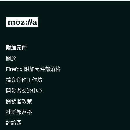
有
評
分
前
往
M
o
附加元件
z
關於
i
l
Firefox 附加元件部落格
l
擴充套件工作坊
a
開發者交流中心
官
網
開發者政策
社群部落格
討論區