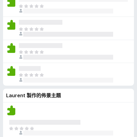
有
目
評
前
分
沒
有
目
評
前
分
沒
有
目
評
前
分
沒
有
目
評
前
分
沒
Laurent 製作的佈景主題
有
評
分
目
前