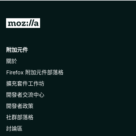
有
評
分
前
往
M
o
附加元件
z
關於
i
l
Firefox 附加元件部落格
l
擴充套件工作坊
a
開發者交流中心
官
網
開發者政策
社群部落格
討論區