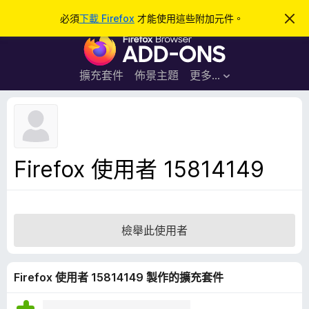
搜
登入
必須
下載 Firefox
才能使用這些附加元件。
忽
略
尋
F
此
通
i
知
r
擴充套件
佈景主題
更多…
e
f
o
x
瀏
Firefox 使用者 15814149
覽
器
附
加
檢舉此使用者
元
件
Firefox 使用者 15814149 製作的擴充套件