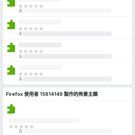
有
目
評
前
分
沒
有
目
評
前
分
沒
有
目
評
前
分
沒
有
目
評
前
分
沒
Firefox 使用者 15814149 製作的佈景主題
有
評
分
目
前