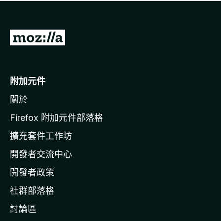
有
評
分
前
往
M
o
附加元件
z
關於
i
l
Firefox 附加元件部落格
l
擴充套件工作坊
a
開發者交流中心
官
網
開發者政策
社群部落格
討論區