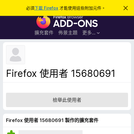
搜
登入
必須
下載 Firefox
才能使用這些附加元件。
忽
略
尋
F
此
通
i
知
r
擴充套件
佈景主題
更多…
e
f
o
x
瀏
Firefox 使用者 15680691
覽
器
附
加
檢舉此使用者
元
件
Firefox 使用者 15680691 製作的擴充套件