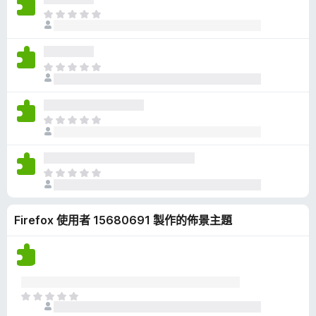
有
目
評
前
分
沒
有
目
評
前
分
沒
有
目
評
前
分
沒
有
目
評
前
分
沒
Firefox 使用者 15680691 製作的佈景主題
有
評
分
目
前