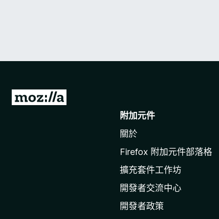
前
往
附加元件
M
關於
o
z
Firefox 附加元件部落格
i
擴充套件工作坊
l
l
開發者交流中心
a
開發者政策
官