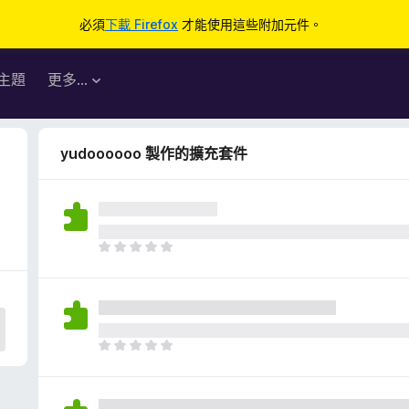
必須
下載 Firefox
才能使用這些附加元件。
主題
更多…
yudoooooo 製作的擴充套件
目
前
沒
有
評
分
目
前
沒
有