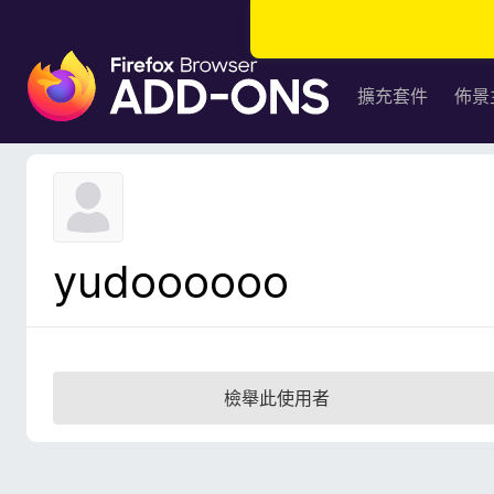
F
i
擴充套件
佈景
r
e
f
o
x
瀏
yudoooooo
覽
器
附
加
元
檢舉此使用者
件