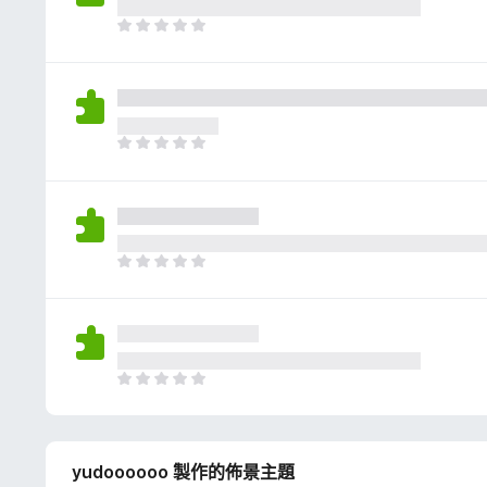
評
分
目
前
沒
有
評
分
目
前
沒
有
評
分
目
前
沒
有
評
分
目
前
沒
有
yudoooooo 製作的佈景主題
評