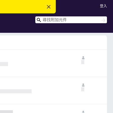
登入
忽
略
此
搜
通
搜
知
尋
尋