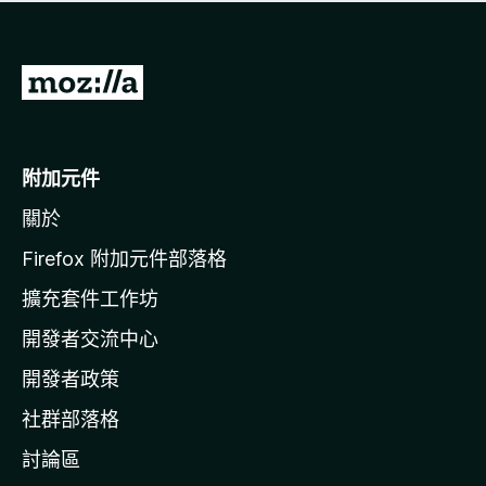
有
評
分
前
往
M
o
附加元件
z
關於
i
l
Firefox 附加元件部落格
l
擴充套件工作坊
a
開發者交流中心
官
網
開發者政策
社群部落格
討論區