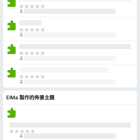
有
目
評
前
分
沒
有
目
評
前
分
沒
有
目
評
前
分
沒
有
目
評
前
分
沒
ElMa 製作的佈景主題
有
評
分
目
前