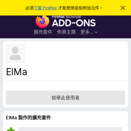
搜
登入
必須
下載 Firefox
才能使用這些附加元件。
忽
略
尋
F
此
通
i
知
r
擴充套件
佈景主題
更多…
e
f
o
x
瀏
ElMa
覽
器
附
加
檢舉此使用者
元
件
ElMa 製作的擴充套件