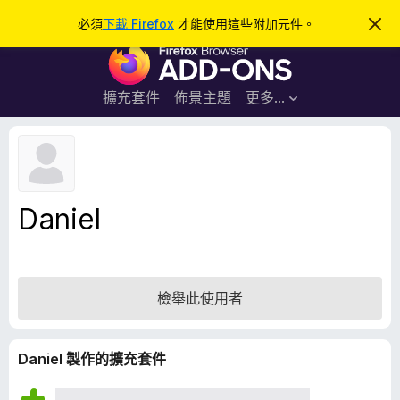
搜
登入
必須
下載 Firefox
才能使用這些附加元件。
忽
略
尋
F
此
通
i
知
r
擴充套件
佈景主題
更多…
e
f
o
x
瀏
Daniel
覽
器
附
加
檢舉此使用者
元
件
Daniel 製作的擴充套件