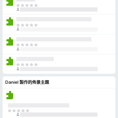
有
目
評
前
分
沒
有
目
評
前
分
沒
有
目
評
前
分
沒
有
目
評
前
分
沒
Daniel 製作的佈景主題
有
評
分
目
前