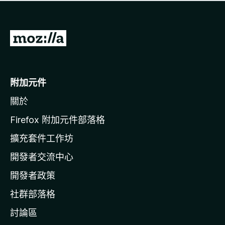
有
評
分
前
往
M
o
附加元件
z
關於
i
l
Firefox 附加元件部落格
l
擴充套件工作坊
a
開發者交流中心
官
網
開發者政策
社群部落格
討論區