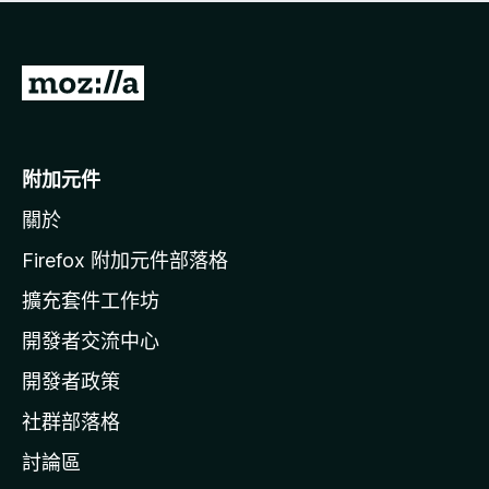
有
評
分
前
往
M
o
附加元件
z
關於
i
l
Firefox 附加元件部落格
l
擴充套件工作坊
a
開發者交流中心
官
網
開發者政策
社群部落格
討論區