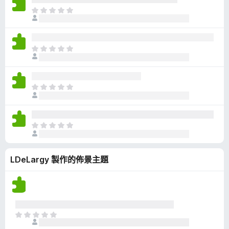
有
目
評
前
分
沒
有
目
評
前
分
沒
有
目
評
前
分
沒
有
目
評
前
分
沒
LDeLargy 製作的佈景主題
有
評
分
目
前