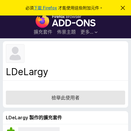
搜
登入
必須
下載 Firefox
才能使用這些附加元件。
忽
略
尋
F
此
通
i
知
r
擴充套件
佈景主題
更多…
e
f
o
x
瀏
LDeLargy
覽
器
附
加
檢舉此使用者
元
件
LDeLargy 製作的擴充套件