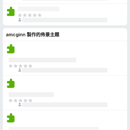
前
分
沒
有
目
評
前
分
沒
amcginn 製作的佈景主題
有
評
分
目
前
沒
有
評
分
目
前
沒
有
評