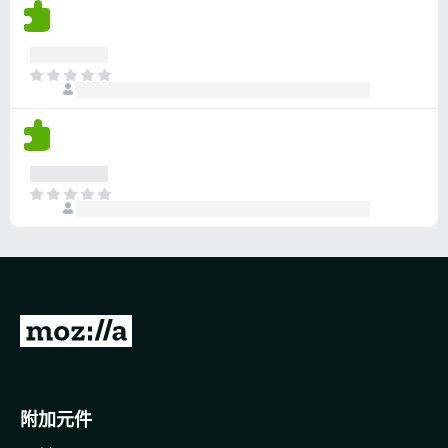
沒
有
評
分
目
前
沒
有
評
分
目
前
沒
有
評
分
前
往
M
o
附加元件
z