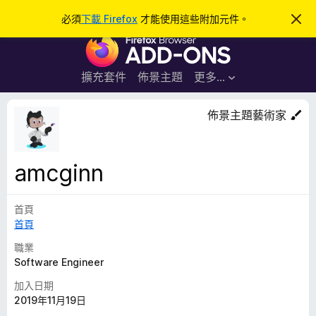
搜
登入
必須
下載 Firefox
才能使用這些附加元件。
忽
略
尋
F
此
通
i
知
r
擴充套件
佈景主題
更多…
e
f
佈景主題藝術家
o
x
瀏
amcginn
覽
器
首頁
附
首頁
加
元
職業
件
Software Engineer
加入日期
2019年11月19日