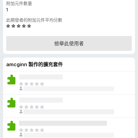
附加元件數量
1
此開發者的附加元件平均分數
評
價
5
檢舉此使用者
分
，
滿
amcginn 製作的擴充套件
分
5
分
目
前
沒
有
目
評
前
分
沒
有
目
評
前