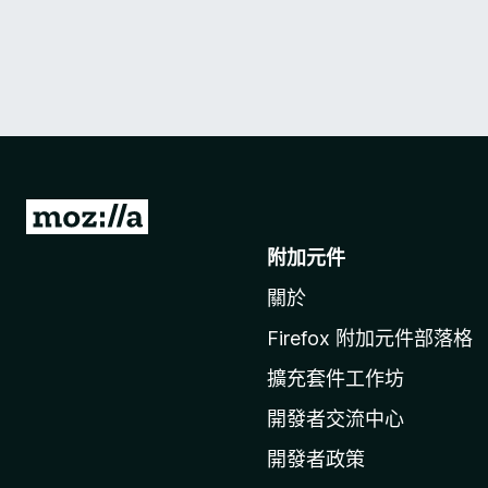
前
往
附加元件
M
關於
o
z
Firefox 附加元件部落格
i
擴充套件工作坊
l
l
開發者交流中心
a
開發者政策
官