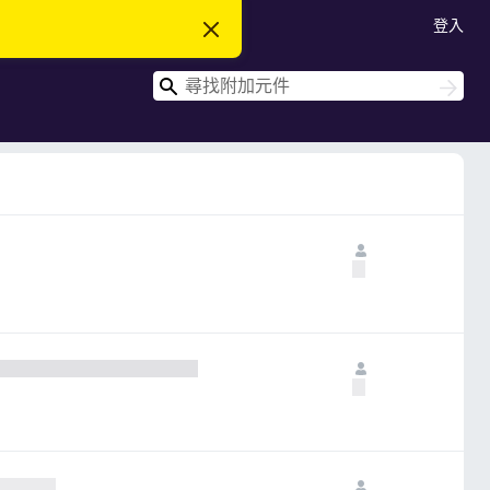
登入
忽
略
此
搜
通
搜
知
尋
尋