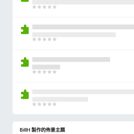
評
分
目
前
沒
有
評
分
目
前
沒
有
評
分
目
前
沒
有
評
分
目
前
沒
有
BillH 製作的佈景主題
評