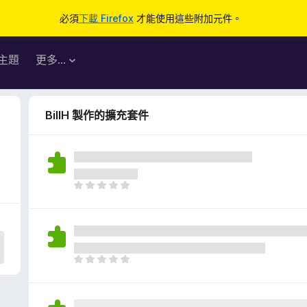
必須
下載 Firefox
才能使用這些附加元件。
主題
更多…
BillH 製作的擴充套件
目
前
沒
有
評
分
目
前
沒
有