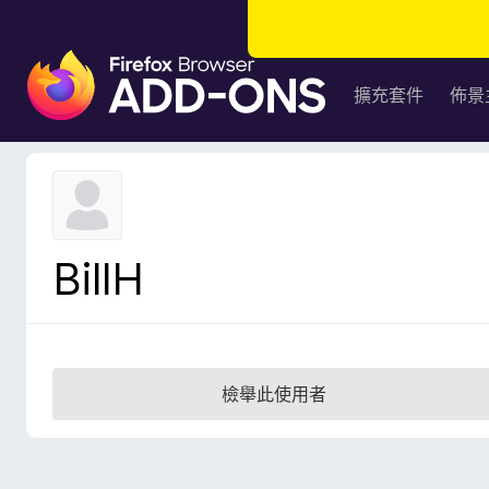
F
i
擴充套件
佈景
r
e
f
o
x
瀏
BillH
覽
器
附
加
元
檢舉此使用者
件