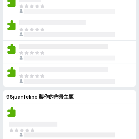
有
目
評
前
分
沒
有
目
評
前
分
沒
有
目
評
前
分
沒
有
目
評
前
分
沒
98juanfelipe 製作的佈景主題
有
評
分
目
前