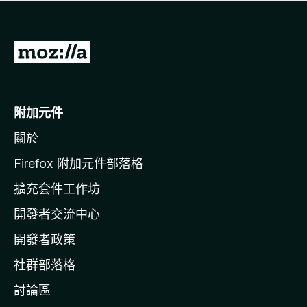
有
評
分
前
往
M
o
附加元件
z
關於
i
l
Firefox 附加元件部落格
l
擴充套件工作坊
a
開發者交流中心
官
網
開發者政策
社群部落格
討論區