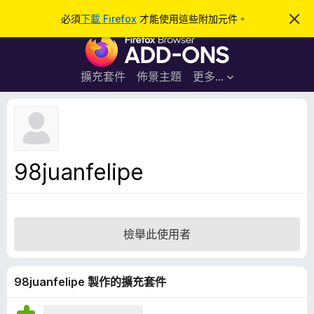
搜
登入
必須
下載 Firefox
才能使用這些附加元件。
忽
略
尋
F
此
通
i
知
r
擴充套件
佈景主題
更多…
e
f
o
x
瀏
98juanfelipe
覽
器
附
加
檢舉此使用者
元
件
98juanfelipe 製作的擴充套件