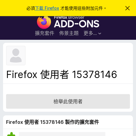
搜
登入
必須
下載 Firefox
才能使用這些附加元件。
忽
略
尋
F
此
通
i
知
r
擴充套件
佈景主題
更多…
e
f
o
x
瀏
Firefox 使用者 15378146
覽
器
附
加
檢舉此使用者
元
件
Firefox 使用者 15378146 製作的擴充套件