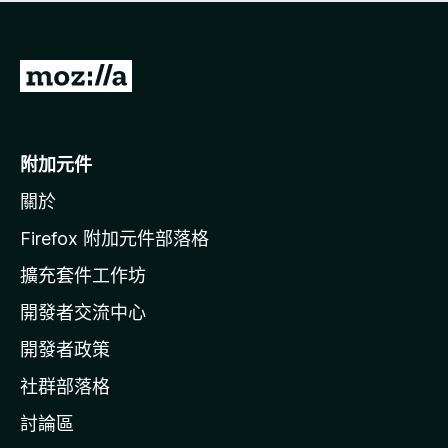
有
評
分
前
往
M
o
附加元件
z
關於
i
l
Firefox 附加元件部落格
l
擴充套件工作坊
a
開發者交流中心
官
網
開發者政策
社群部落格
討論區