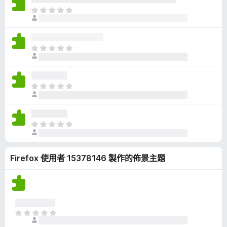
有
目
評
前
分
沒
有
目
評
前
分
沒
有
目
評
前
分
沒
有
目
評
前
分
沒
Firefox 使用者 15378146 製作的佈景主題
有
評
分
目
前