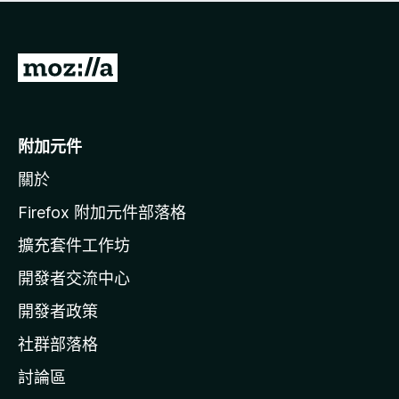
有
評
分
前
往
M
o
附加元件
z
關於
i
l
Firefox 附加元件部落格
l
擴充套件工作坊
a
開發者交流中心
官
網
開發者政策
社群部落格
討論區