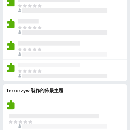
有
目
評
前
分
沒
有
目
評
前
分
沒
有
目
評
前
分
沒
有
目
評
前
分
沒
Terrorzyw 製作的佈景主題
有
評
分
目
前