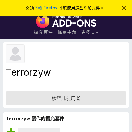
搜
登入
必須
下載 Firefox
才能使用這些附加元件。
忽
略
尋
F
此
通
i
知
r
擴充套件
佈景主題
更多…
e
f
o
x
瀏
Terrorzyw
覽
器
附
加
檢舉此使用者
元
件
Terrorzyw 製作的擴充套件