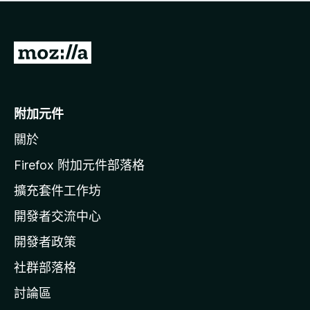
有
評
分
前
往
M
o
附加元件
z
關於
i
l
Firefox 附加元件部落格
l
擴充套件工作坊
a
開發者交流中心
官
網
開發者政策
社群部落格
討論區