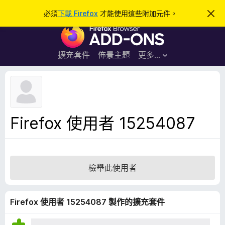
搜
登入
必須
下載 Firefox
才能使用這些附加元件。
忽
略
尋
F
此
通
i
知
r
擴充套件
佈景主題
更多…
e
f
o
x
瀏
Firefox 使用者 15254087
覽
器
附
加
檢舉此使用者
元
件
Firefox 使用者 15254087 製作的擴充套件