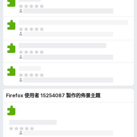
有
目
評
前
分
沒
有
目
評
前
分
沒
有
目
評
前
分
沒
有
目
評
前
分
沒
Firefox 使用者 15254087 製作的佈景主題
有
評
分
目
前