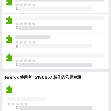
有
目
評
前
分
沒
有
目
評
前
分
沒
有
目
評
前
分
沒
有
目
評
前
分
沒
Firefox 使用者 15186657 製作的佈景主題
有
評
分
目
前