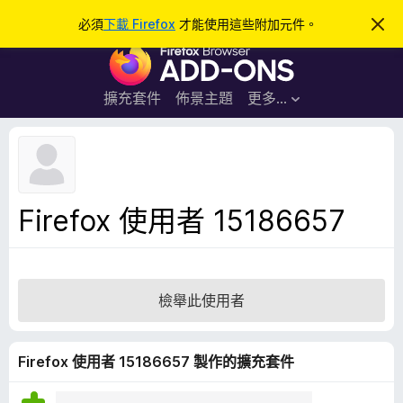
搜
登入
必須
下載 Firefox
才能使用這些附加元件。
忽
略
尋
F
此
通
i
知
r
擴充套件
佈景主題
更多…
e
f
o
x
瀏
Firefox 使用者 15186657
覽
器
附
加
檢舉此使用者
元
件
Firefox 使用者 15186657 製作的擴充套件