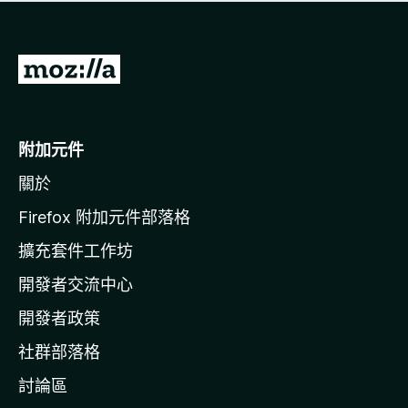
有
評
分
前
往
M
o
附加元件
z
關於
i
l
Firefox 附加元件部落格
l
擴充套件工作坊
a
開發者交流中心
官
網
開發者政策
社群部落格
討論區