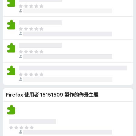
有
目
評
前
分
沒
有
目
評
前
分
沒
有
目
評
前
分
沒
有
目
評
前
分
沒
Firefox 使用者 15151509 製作的佈景主題
有
評
分
目
前