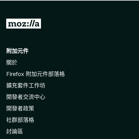
有
評
分
前
往
M
o
附加元件
z
關於
i
l
Firefox 附加元件部落格
l
擴充套件工作坊
a
開發者交流中心
官
網
開發者政策
社群部落格
討論區