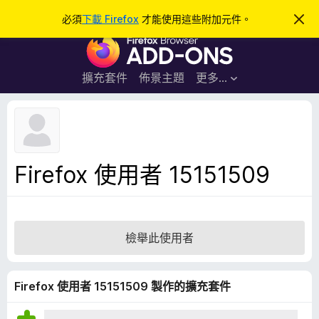
搜
登入
必須
下載 Firefox
才能使用這些附加元件。
忽
略
尋
F
此
通
i
知
r
擴充套件
佈景主題
更多…
e
f
o
x
瀏
Firefox 使用者 15151509
覽
器
附
加
檢舉此使用者
元
件
Firefox 使用者 15151509 製作的擴充套件