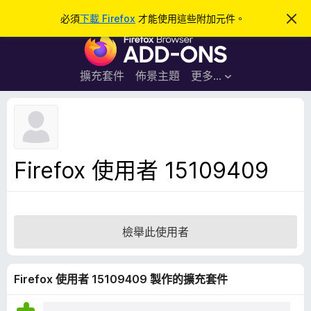
搜
登入
必須
下載 Firefox
才能使用這些附加元件。
忽
略
尋
F
此
通
i
知
r
擴充套件
佈景主題
更多…
e
f
o
x
瀏
Firefox 使用者 15109409
覽
器
附
加
檢舉此使用者
元
件
Firefox 使用者 15109409 製作的擴充套件