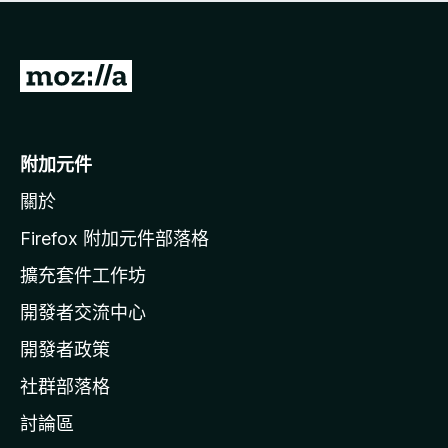
有
評
分
前
往
M
o
附加元件
z
關於
i
l
Firefox 附加元件部落格
l
擴充套件工作坊
a
開發者交流中心
官
網
開發者政策
社群部落格
討論區