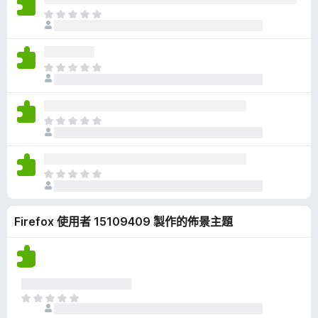
有
目
評
前
分
沒
有
目
評
前
分
沒
有
目
評
前
分
沒
有
目
評
前
分
沒
Firefox 使用者 15109409 製作的佈景主題
有
評
分
目
前