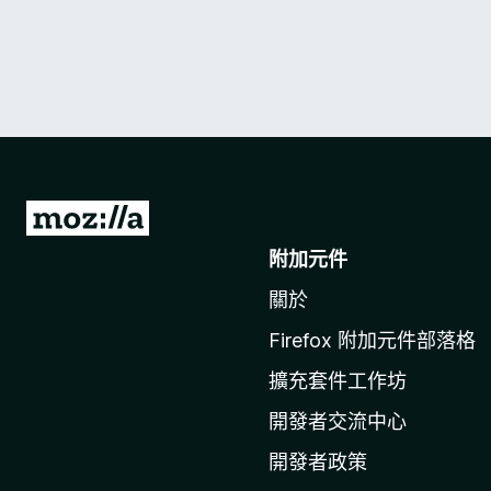
前
往
附加元件
M
關於
o
z
Firefox 附加元件部落格
i
擴充套件工作坊
l
l
開發者交流中心
a
開發者政策
官