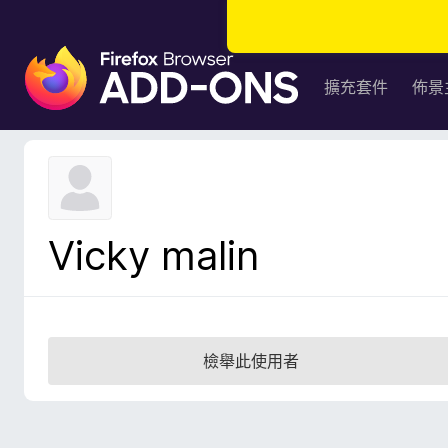
F
i
擴充套件
佈景
r
e
f
o
x
瀏
Vicky malin
覽
器
附
加
元
檢舉此使用者
件