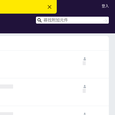
登入
忽
略
此
搜
通
搜
知
尋
尋