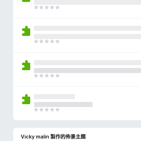
評
分
目
前
沒
有
評
分
目
前
沒
有
評
分
目
前
沒
有
評
分
目
前
沒
有
Vicky malin 製作的佈景主題
評