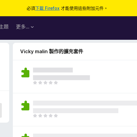
必須
下載 Firefox
才能使用這些附加元件。
主題
更多…
Vicky malin 製作的擴充套件
目
前
沒
有
評
分
目
前
沒
有