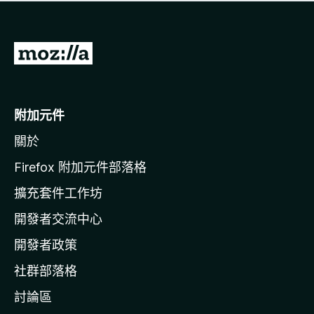
有
評
分
前
往
M
o
附加元件
z
關於
i
l
Firefox 附加元件部落格
l
擴充套件工作坊
a
開發者交流中心
官
網
開發者政策
社群部落格
討論區