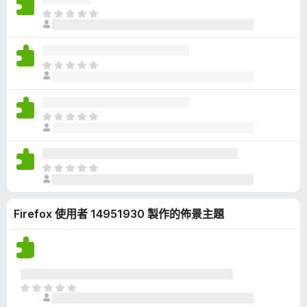
有
目
評
前
分
沒
有
目
評
前
分
沒
有
目
評
前
分
沒
有
目
評
前
分
沒
Firefox 使用者 14951930 製作的佈景主題
有
評
分
目
前