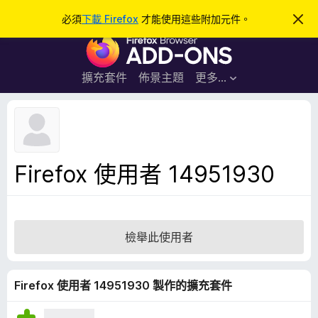
搜
登入
必須
下載 Firefox
才能使用這些附加元件。
忽
略
尋
F
此
通
i
知
r
擴充套件
佈景主題
更多…
e
f
o
x
瀏
Firefox 使用者 14951930
覽
器
附
加
檢舉此使用者
元
件
Firefox 使用者 14951930 製作的擴充套件