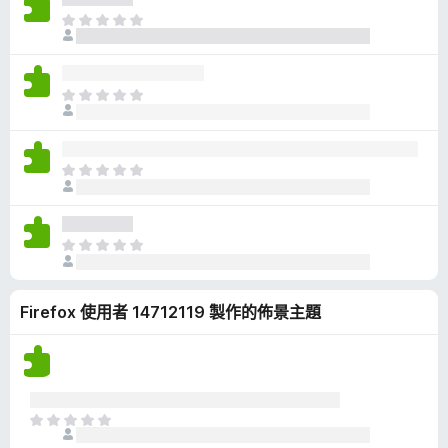
有
目
評
前
分
沒
有
目
評
前
分
沒
有
目
評
前
分
沒
有
目
評
前
分
沒
Firefox 使用者 14712119 製作的佈景主題
有
評
分
目
前