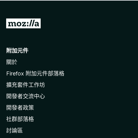
有
評
分
前
往
M
o
附加元件
z
關於
i
l
Firefox 附加元件部落格
l
擴充套件工作坊
a
開發者交流中心
官
網
開發者政策
社群部落格
討論區