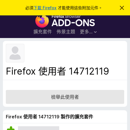
搜
登入
必須
下載 Firefox
才能使用這些附加元件。
忽
略
尋
F
此
通
i
知
r
擴充套件
佈景主題
更多…
e
f
o
x
瀏
Firefox 使用者 14712119
覽
器
附
加
檢舉此使用者
元
件
Firefox 使用者 14712119 製作的擴充套件