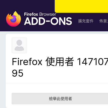
F
i
擴充套件
佈景
r
e
f
o
x
瀏
Firefox 使用者 14710
覽
器
95
附
加
元
件
檢舉此使用者