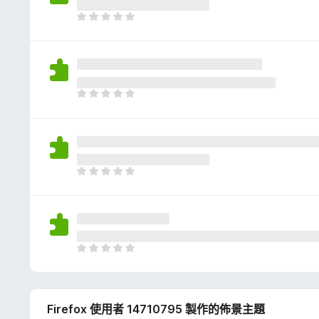
評
分
目
前
沒
有
評
分
目
前
沒
有
評
分
目
前
沒
有
評
分
目
前
沒
有
Firefox 使用者 14710795 製作的佈景主題
評