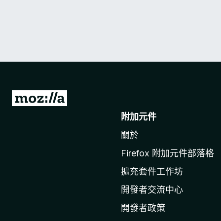
前
往
附加元件
M
關於
o
z
Firefox 附加元件部落格
i
擴充套件工作坊
l
l
開發者交流中心
a
開發者政策
官