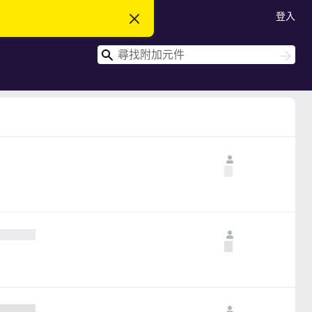
登入
忽
略
此
搜
通
搜
知
尋
尋