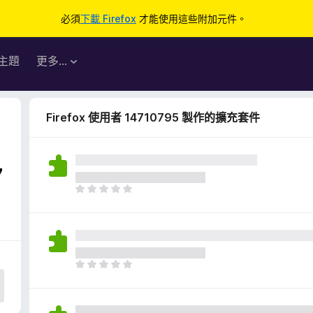
必須
下載 Firefox
才能使用這些附加元件。
主題
更多…
Firefox 使用者 14710795 製作的擴充套件
7
目
前
沒
有
評
分
目
前
沒
有