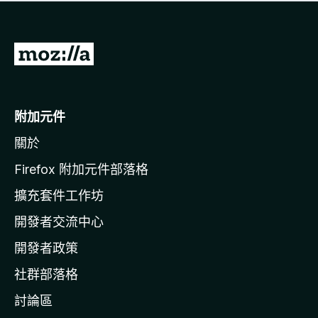
有
評
分
前
往
M
o
附加元件
z
關於
i
l
Firefox 附加元件部落格
l
擴充套件工作坊
a
開發者交流中心
官
網
開發者政策
社群部落格
討論區