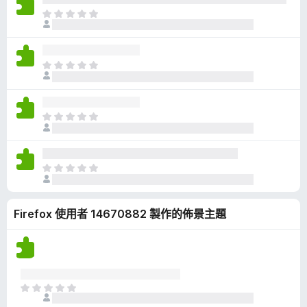
有
目
評
前
分
沒
有
目
評
前
分
沒
有
目
評
前
分
沒
有
目
評
前
分
沒
Firefox 使用者 14670882 製作的佈景主題
有
評
分
目
前