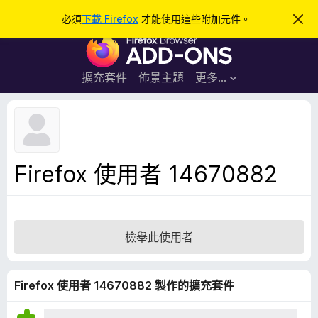
搜
登入
必須
下載 Firefox
才能使用這些附加元件。
忽
略
尋
F
此
通
i
知
r
擴充套件
佈景主題
更多…
e
f
o
x
瀏
Firefox 使用者 14670882
覽
器
附
加
檢舉此使用者
元
件
Firefox 使用者 14670882 製作的擴充套件