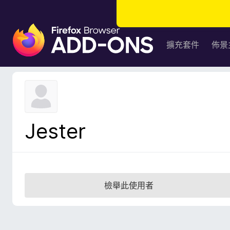
F
i
擴充套件
佈景
r
e
f
o
x
瀏
Jester
覽
器
附
加
元
檢舉此使用者
件