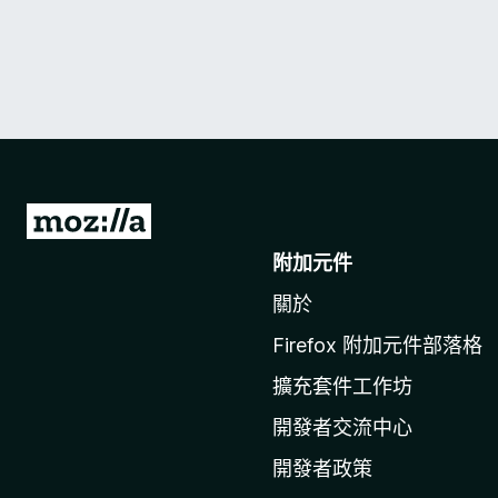
前
往
附加元件
M
關於
o
z
Firefox 附加元件部落格
i
擴充套件工作坊
l
l
開發者交流中心
a
開發者政策
官