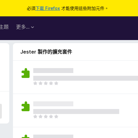
必須
下載 Firefox
才能使用這些附加元件。
主題
更多…
Jester 製作的擴充套件
目
前
沒
有
評
分
目
前
沒
有