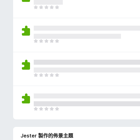
評
分
目
前
沒
有
評
分
目
前
沒
有
評
分
目
前
沒
有
評
分
目
前
沒
有
Jester 製作的佈景主題
評