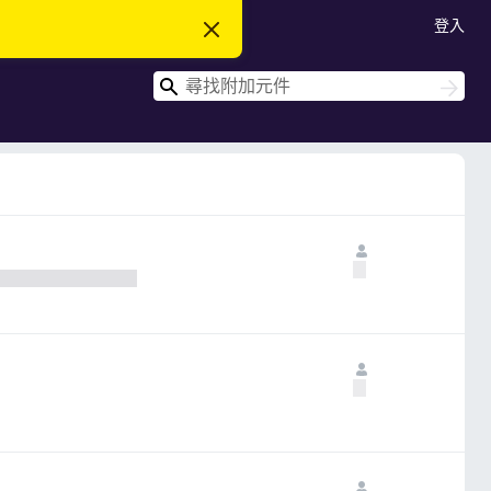
登入
忽
略
此
搜
通
搜
知
尋
尋