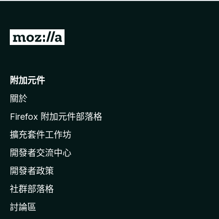
有
評
分
前
往
M
o
附加元件
z
關於
i
l
Firefox 附加元件部落格
l
擴充套件工作坊
a
開發者交流中心
官
網
開發者政策
社群部落格
討論區