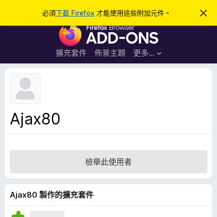
搜
登入
必須
下載 Firefox
才能使用這些附加元件。
忽
略
尋
F
此
通
i
知
r
擴充套件
佈景主題
更多…
e
f
o
x
瀏
Ajax80
覽
器
附
加
檢舉此使用者
元
件
Ajax80 製作的擴充套件