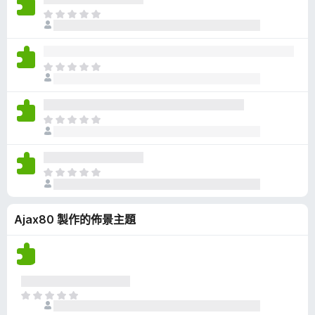
有
目
評
前
分
沒
有
目
評
前
分
沒
有
目
評
前
分
沒
有
目
評
前
分
沒
Ajax80 製作的佈景主題
有
評
分
目
前