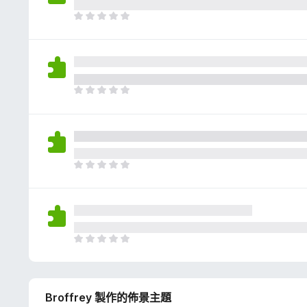
評
分
目
前
沒
有
評
分
目
前
沒
有
評
分
目
前
沒
有
評
分
目
前
沒
有
Broffrey 製作的佈景主題
評