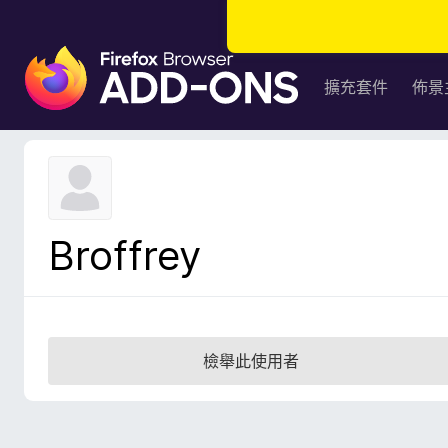
F
i
擴充套件
佈景
r
e
f
o
x
瀏
Broffrey
覽
器
附
加
元
檢舉此使用者
件