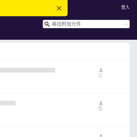
登入
忽
略
此
搜
通
搜
知
尋
尋