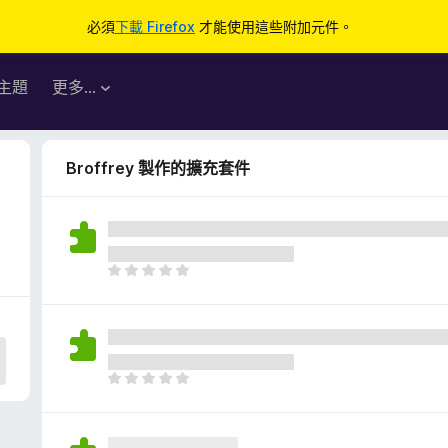
必須
下載 Firefox
才能使用這些附加元件。
主題
更多…
Broffrey 製作的擴充套件
目
前
沒
有
評
分
目
前
沒
有