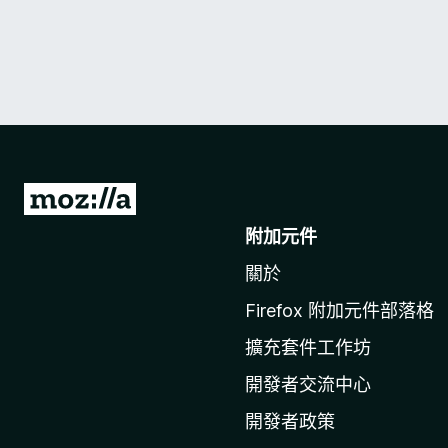
前
往
附加元件
M
關於
o
z
Firefox 附加元件部落格
i
擴充套件工作坊
l
l
開發者交流中心
a
開發者政策
官