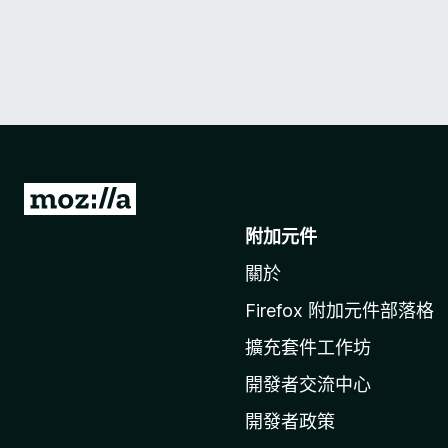
前
往
附加元件
M
關於
o
z
Firefox 附加元件部落格
i
擴充套件工作坊
l
l
開發者交流中心
a
開發者政策
官