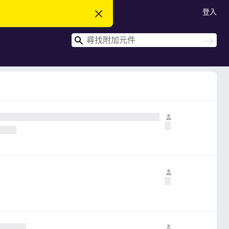
登入
忽
略
此
搜
通
搜
知
尋
尋