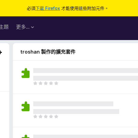
必須
下載 Firefox
才能使用這些附加元件。
主題
更多…
troshan 製作的擴充套件
目
前
沒
有
評
分
目
前
沒
有