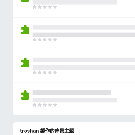
評
分
目
前
沒
有
評
分
目
前
沒
有
評
分
目
前
沒
有
評
分
目
前
沒
有
troshan 製作的佈景主題
評