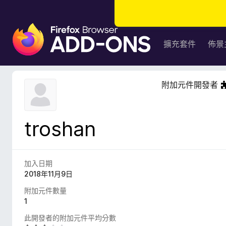
F
i
擴充套件
佈景
r
e
f
附加元件開發者
o
x
瀏
troshan
覽
器
附
加
加入日期
元
2018年11月9日
件
附加元件數量
1
此開發者的附加元件平均分數