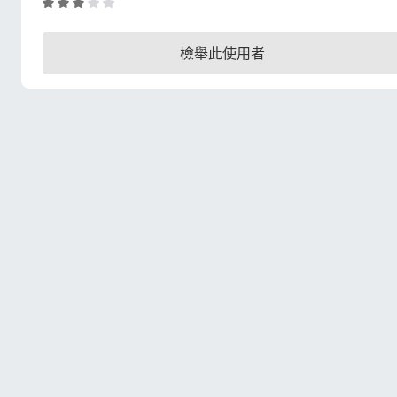
評
價
2
檢舉此使用者
.
9
分
，
滿
分
5
分