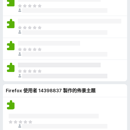
有
目
評
前
分
沒
有
目
評
前
分
沒
有
目
評
前
分
沒
有
目
評
前
分
沒
Firefox 使用者 14398837 製作的佈景主題
有
評
分
目
前