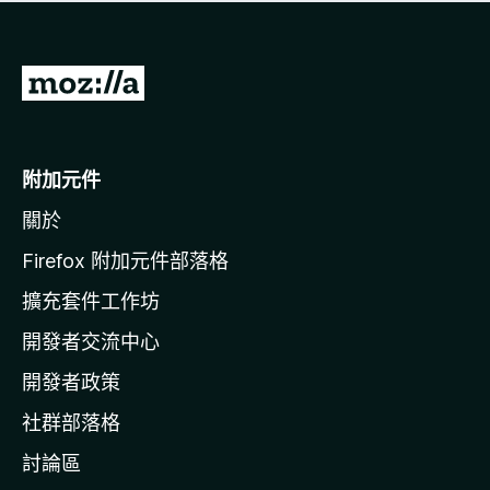
有
評
分
前
往
M
o
附加元件
z
關於
i
l
Firefox 附加元件部落格
l
擴充套件工作坊
a
開發者交流中心
官
網
開發者政策
社群部落格
討論區