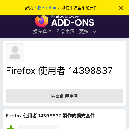
搜
登入
必須
下載 Firefox
才能使用這些附加元件。
忽
略
尋
F
此
通
i
知
r
擴充套件
佈景主題
更多…
e
f
o
x
瀏
Firefox 使用者 14398837
覽
器
附
加
檢舉此使用者
元
件
Firefox 使用者 14398837 製作的擴充套件