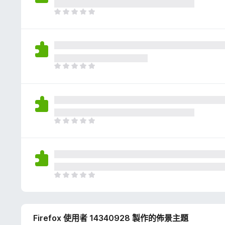
評
分
目
前
沒
有
評
分
目
前
沒
有
評
分
目
前
沒
有
評
分
目
前
沒
有
Firefox 使用者 14340928 製作的佈景主題
評