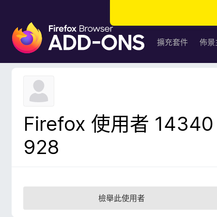
F
i
擴充套件
佈景
r
e
f
o
x
瀏
Firefox 使用者 14340
覽
器
928
附
加
元
件
檢舉此使用者