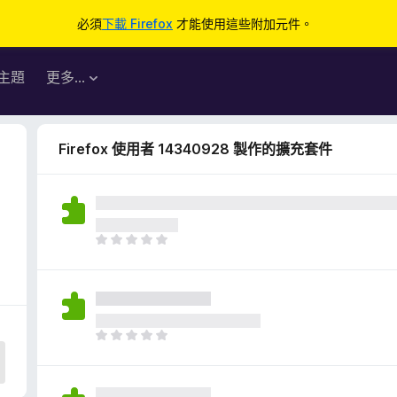
必須
下載 Firefox
才能使用這些附加元件。
主題
更多…
Firefox 使用者 14340928 製作的擴充套件
目
前
沒
有
評
分
目
前
沒
有