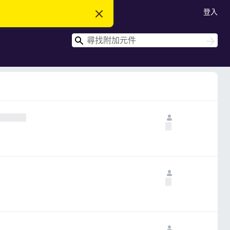
登入
忽
略
此
搜
通
搜
知
尋
尋