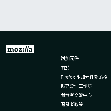
前
往
附加元件
M
關於
o
z
Firefox 附加元件部落格
i
擴充套件工作坊
l
l
開發者交流中心
a
開發者政策
官