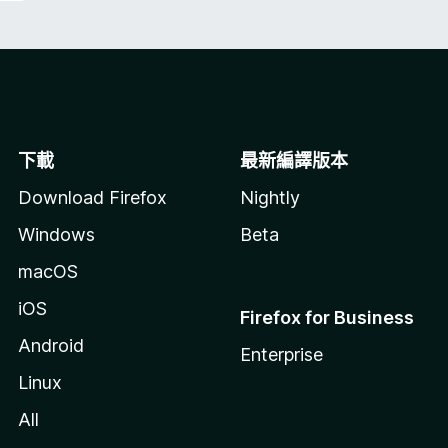
下載
最新編譯版本
Download Firefox
Nightly
Windows
Beta
macOS
iOS
Firefox for Business
Android
Enterprise
Linux
All