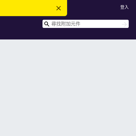
登入
忽
略
此
搜
通
搜
知
尋
尋