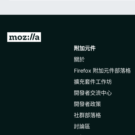
前
往
附加元件
M
關於
o
z
Firefox 附加元件部落格
i
擴充套件工作坊
l
l
開發者交流中心
a
開發者政策
官
社群部落格
網
討論區