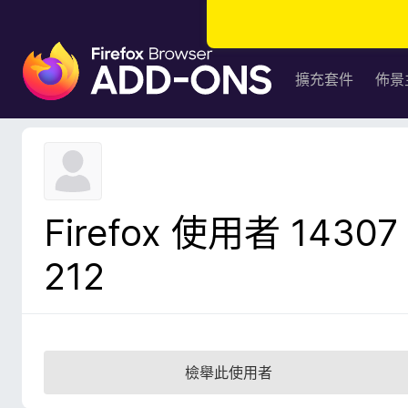
F
i
擴充套件
佈景
r
e
f
o
x
瀏
Firefox 使用者 14307
覽
器
212
附
加
元
件
檢舉此使用者