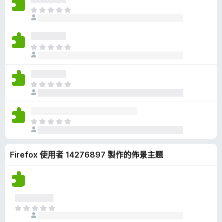
有
目
評
前
分
沒
有
目
評
前
分
沒
有
目
評
前
分
沒
有
目
評
前
分
沒
Firefox 使用者 14276897 製作的佈景主題
有
評
分
目
前