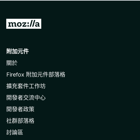
有
評
分
前
往
M
o
附加元件
z
關於
i
l
Firefox 附加元件部落格
l
擴充套件工作坊
a
開發者交流中心
官
網
開發者政策
社群部落格
討論區