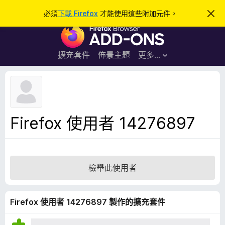
搜
登入
必須
下載 Firefox
才能使用這些附加元件。
忽
略
尋
F
此
通
i
知
r
擴充套件
佈景主題
更多…
e
f
o
x
瀏
Firefox 使用者 14276897
覽
器
附
加
檢舉此使用者
元
件
Firefox 使用者 14276897 製作的擴充套件