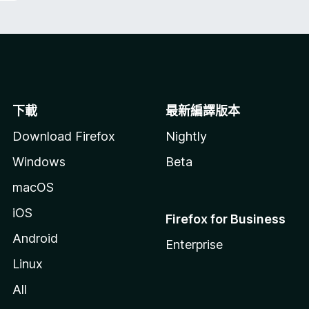
下載
最新編譯版本
Download Firefox
Nightly
Windows
Beta
macOS
iOS
Firefox for Business
Android
Enterprise
Linux
All