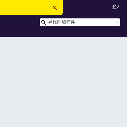
登入
忽
略
此
搜
通
搜
知
尋
尋