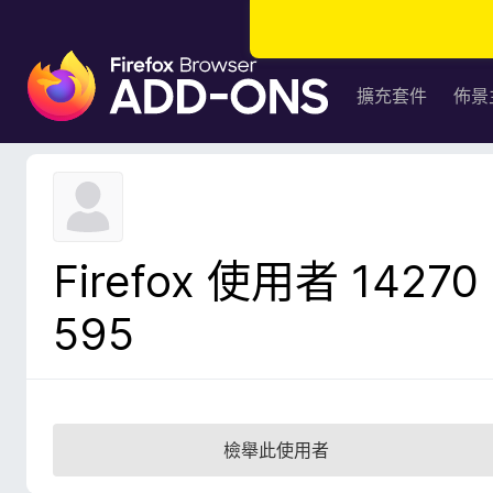
F
i
擴充套件
佈景
r
e
f
o
x
瀏
Firefox 使用者 14270
覽
器
595
附
加
元
件
檢舉此使用者