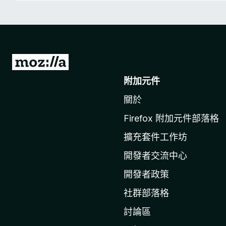
前
往
附加元件
M
關於
o
z
Firefox 附加元件部落格
i
擴充套件工作坊
l
l
開發者交流中心
a
開發者政策
官
社群部落格
網
討論區