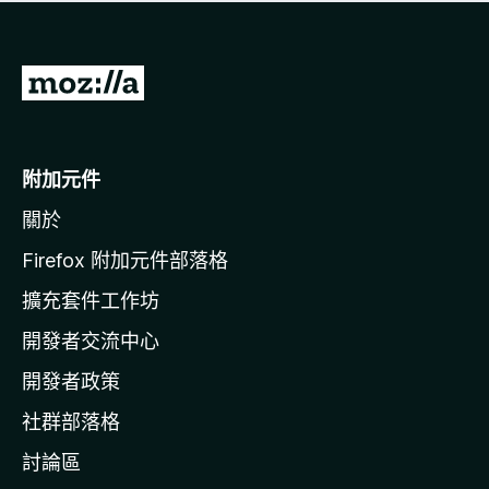
有
評
分
前
往
M
o
附加元件
z
關於
i
l
Firefox 附加元件部落格
l
擴充套件工作坊
a
開發者交流中心
官
網
開發者政策
社群部落格
討論區