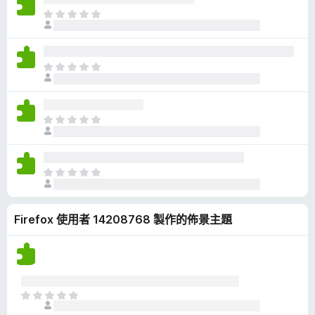
有
目
評
前
分
沒
有
目
評
前
分
沒
有
目
評
前
分
沒
有
目
評
前
分
沒
Firefox 使用者 14208768 製作的佈景主題
有
評
分
目
前