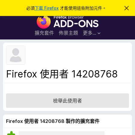
搜
登入
必須
下載 Firefox
才能使用這些附加元件。
忽
略
尋
F
此
通
i
知
r
擴充套件
佈景主題
更多…
e
f
o
x
瀏
Firefox 使用者 14208768
覽
器
附
加
檢舉此使用者
元
件
Firefox 使用者 14208768 製作的擴充套件