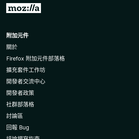
前
往
M
o
附加元件
z
關於
i
l
Firefox 附加元件部落格
l
擴充套件工作坊
a
開發者交流中心
官
網
開發者政策
社群部落格
討論區
回報 Bug
評論撰寫指南