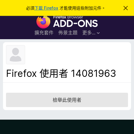
搜
登入
必須
下載 Firefox
才能使用這些附加元件。
忽
略
尋
F
此
通
i
知
r
擴充套件
佈景主題
更多…
e
f
o
x
瀏
Firefox 使用者 14081963
覽
器
附
加
檢舉此使用者
元
件