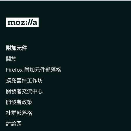
有
評
分
前
往
M
o
附加元件
z
關於
i
l
Firefox 附加元件部落格
l
擴充套件工作坊
a
開發者交流中心
官
網
開發者政策
社群部落格
討論區