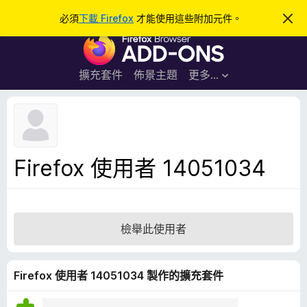
搜
登入
必須
下載 Firefox
才能使用這些附加元件。
忽
略
尋
F
此
通
i
知
r
擴充套件
佈景主題
更多…
e
f
o
x
瀏
Firefox 使用者 14051034
覽
器
附
加
檢舉此使用者
元
件
Firefox 使用者 14051034 製作的擴充套件