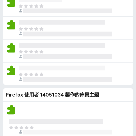
有
目
評
前
分
沒
有
目
評
前
分
沒
有
目
評
前
分
沒
有
目
評
前
分
沒
Firefox 使用者 14051034 製作的佈景主題
有
評
分
目
前