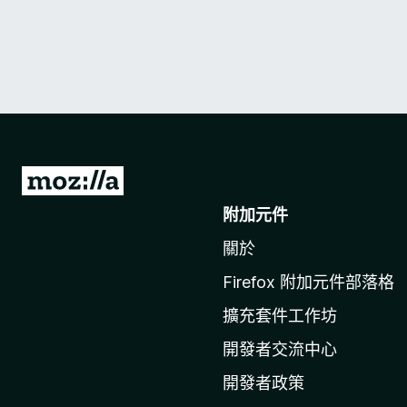
前
往
附加元件
M
關於
o
z
Firefox 附加元件部落格
i
擴充套件工作坊
l
l
開發者交流中心
a
開發者政策
官