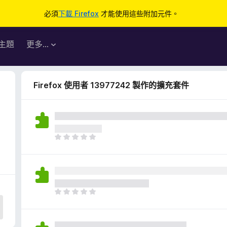
必須
下載 Firefox
才能使用這些附加元件。
主題
更多…
Firefox 使用者 13977242 製作的擴充套件
目
前
沒
有
評
分
目
前
沒
有