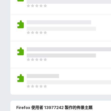
評
分
目
前
沒
有
評
分
目
前
沒
有
評
分
目
前
沒
有
評
分
目
前
沒
有
Firefox 使用者 13977242 製作的佈景主題
評