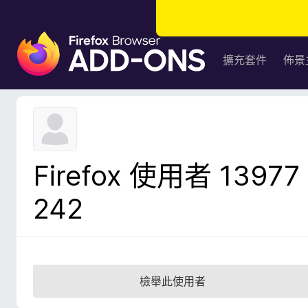
F
i
擴充套件
佈景
r
e
f
o
x
瀏
Firefox 使用者 13977
覽
器
242
附
加
元
件
檢舉此使用者