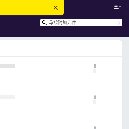
登入
忽
略
此
搜
通
搜
知
尋
尋