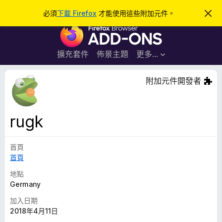
搜
登入
必須
下載 Firefox
才能使用這些附加元件。
忽
略
尋
F
此
通
i
知
r
擴充套件
佈景主題
更多…
e
f
附加元件開發者
o
x
瀏
rugk
覽
器
首頁
附
首頁
加
元
地點
件
Germany
加入日期
2018年4月11日