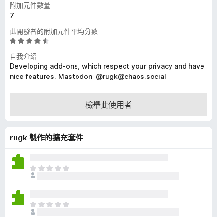
附加元件數量
7
此開發者的附加元件平均分數
評
價
自我介紹
4
Developing add-ons, which respect your privacy and have
.
nice features. Mastodon: @rugk@chaos.social
7
分
，
檢舉此使用者
滿
分
5
rugk 製作的擴充套件
分
目
前
沒
有
目
評
前