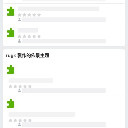
前
分
沒
有
目
評
前
分
沒
有
目
評
前
分
沒
rugk 製作的佈景主題
有
評
分
目
前
沒
有
評
分
目
前