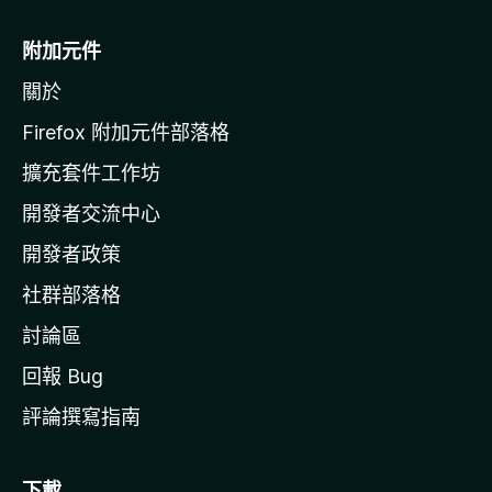
M
o
附加元件
z
關於
i
l
Firefox 附加元件部落格
l
擴充套件工作坊
a
開發者交流中心
官
網
開發者政策
社群部落格
討論區
回報 Bug
評論撰寫指南
下載