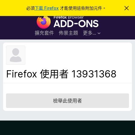
搜
登入
必須
下載 Firefox
才能使用這些附加元件。
忽
略
尋
F
此
通
i
知
r
擴充套件
佈景主題
更多…
e
f
o
x
瀏
Firefox 使用者 13931368
覽
器
附
加
檢舉此使用者
元
件