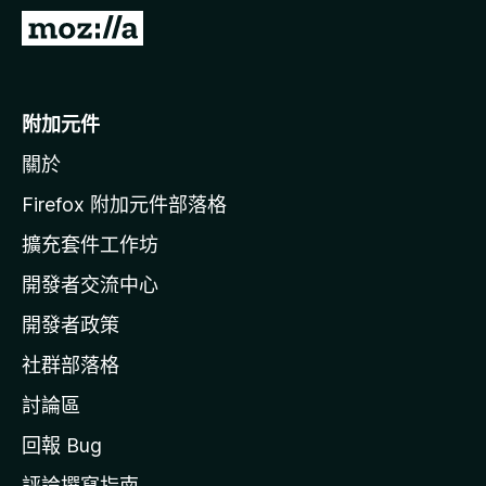
前
往
M
o
附加元件
z
關於
i
l
Firefox 附加元件部落格
l
擴充套件工作坊
a
開發者交流中心
官
網
開發者政策
社群部落格
討論區
回報 Bug
評論撰寫指南