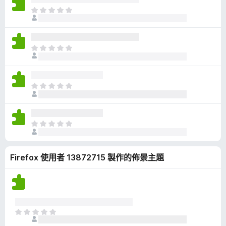
有
目
評
前
分
沒
有
目
評
前
分
沒
有
目
評
前
分
沒
有
目
評
前
分
沒
Firefox 使用者 13872715 製作的佈景主題
有
評
分
目
前