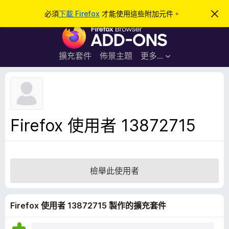
搜
登入
必須
下載 Firefox
才能使用這些附加元件。
忽
略
尋
F
此
通
i
知
r
擴充套件
佈景主題
更多…
e
f
o
x
瀏
Firefox 使用者 13872715
覽
器
附
加
檢舉此使用者
元
件
Firefox 使用者 13872715 製作的擴充套件