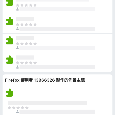
有
目
評
前
分
沒
有
目
評
前
分
沒
有
目
評
前
分
沒
有
目
評
前
分
沒
Firefox 使用者 13866326 製作的佈景主題
有
評
分
目
前