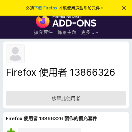
搜
登入
必須
下載 Firefox
才能使用這些附加元件。
忽
略
尋
F
此
通
i
知
r
擴充套件
佈景主題
更多…
e
f
o
x
瀏
Firefox 使用者 13866326
覽
器
附
加
檢舉此使用者
元
件
Firefox 使用者 13866326 製作的擴充套件