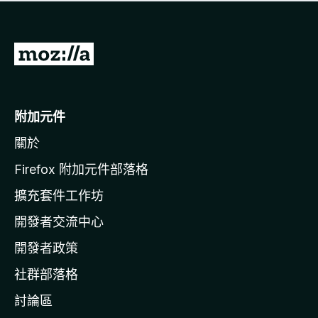
有
評
分
前
往
M
o
附加元件
z
關於
i
l
Firefox 附加元件部落格
l
擴充套件工作坊
a
開發者交流中心
官
網
開發者政策
社群部落格
討論區